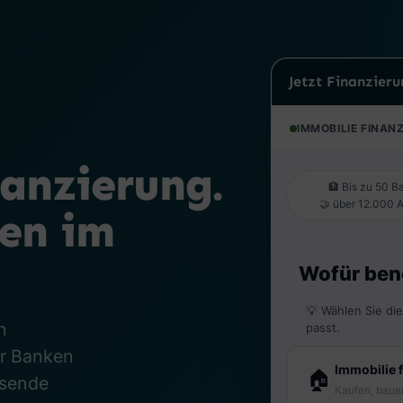
Jetzt Finanzier
anzierung.
ken im
n
er Banken
ssende