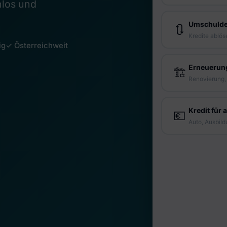
nlos und
ig
✓ Österreichweit