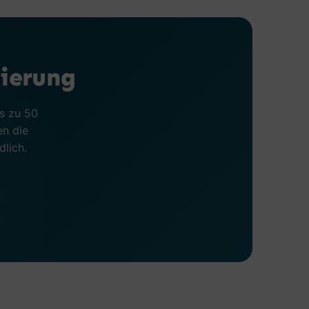
ierung
is zu 50
en die
dlich.