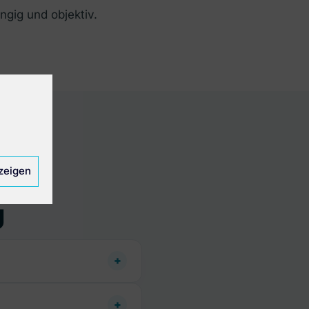
ngig und objektiv.
zeigen
g