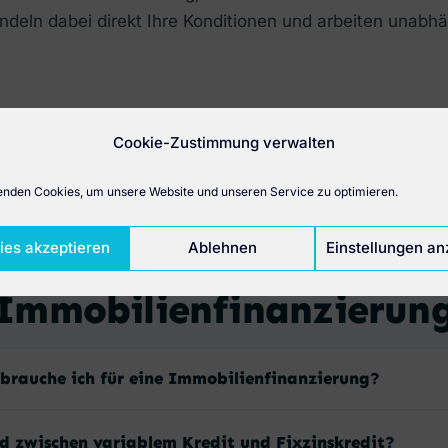
deln dabei direkt Ihre Konditionen und arbeiten unabhä
Cookie-Zustimmung verwalten
nden Cookies, um unsere Website und unseren Service zu optimieren.
HÄUFIGE FRAGEN
ies akzeptieren
Ablehnen
Einstellungen an
Häufige Fragen zur
Immobilienfinanzierun
 brauche ich für eine Immobilienfinanzierung?
ed zwischen variablem Kredit und Fixzinskredit?