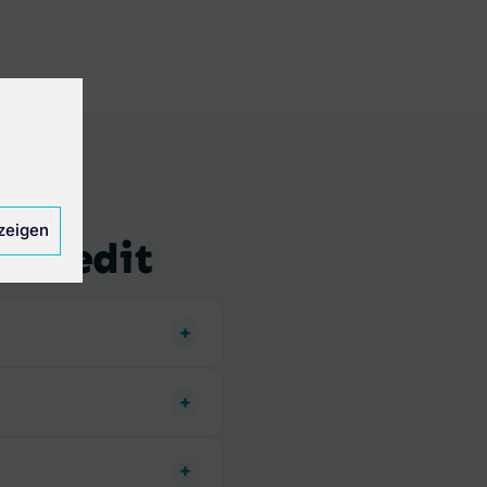
zeigen
nkredit