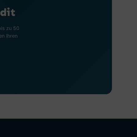
dit
bis zu 50
en Ihren