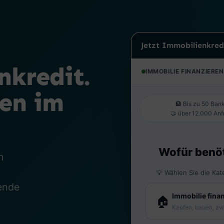
Jetzt Immobilienkred
nkredit.
ken im
n
sende