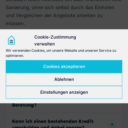
Sanierung, ohne sich selbst durch das Einholen
und Vergleichen der Angebote arbeiten zu
müssen.
Cookie-Zustimmung
verwalten
Wir verwenden Cookies, um unsere Website und unseren Service zu
optimieren.
HÄUFIGE FRAGEN
Cookies akzeptieren
Häufige Fragen zur
Ablehnen
Immobilienfinanzierung
Einstellungen anzeigen
Was bedeutet bankenunabhängige
Beratung?
Kann ich einen bestehenden Kredit
umschulden und dabei sparen?